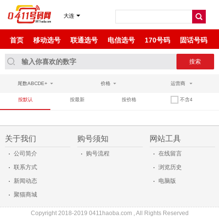
尾数ABAB
大连
尾数AABA
首页
移动选号
联通选号
电信选号
170号码
固话号码
尾数AABAA
尾数AABBCC
尾数ABCDE+
价格
运营商
尾数ABBA
按默认
按最新
按价格
不含4
尾数ABCD
关于我们
购号须知
网站工具
尾数AAAAB
·
·
·
公司简介
购号流程
在线留言
·
·
联系方式
浏览历史
·
·
新闻动态
电脑版
·
聚猫商城
Copyright 2018-2019 0411haoba.com , All Rights Reserved