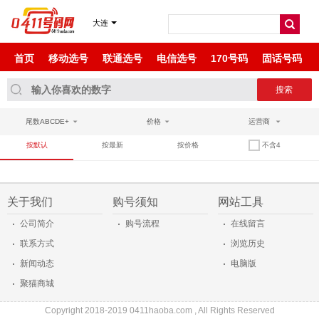
尾数ABAB
大连
尾数AABA
首页
移动选号
联通选号
电信选号
170号码
固话号码
尾数AABAA
尾数AABBCC
尾数ABCDE+
价格
运营商
尾数ABBA
按默认
按最新
按价格
不含4
尾数ABCD
关于我们
购号须知
网站工具
尾数AAAAB
·
·
·
公司简介
购号流程
在线留言
·
·
联系方式
浏览历史
·
·
新闻动态
电脑版
·
聚猫商城
Copyright 2018-2019 0411haoba.com , All Rights Reserved