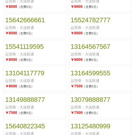
运营商：大连联通
运营商：大连联通
￥8000
￥8000
（含费0元）
（含费0元）
15642666661
15524782777
运营商：大连联通
运营商：大连联通
￥8000
￥8000
（含费0元）
（含费0元）
15541119595
13164567567
运营商：大连联通
运营商：大连联通
￥8000
￥8000
（含费0元）
（含费0元）
13104117779
13164599555
运营商：大连联通
运营商：大连联通
￥8000
￥7500
（含费0元）
（含费0元）
13149888877
13079888877
运营商：大连联通
运营商：大连联通
￥7500
￥7500
（含费0元）
（含费0元）
15640822345
13125480999
运营商：大连联通
运营商：大连联通