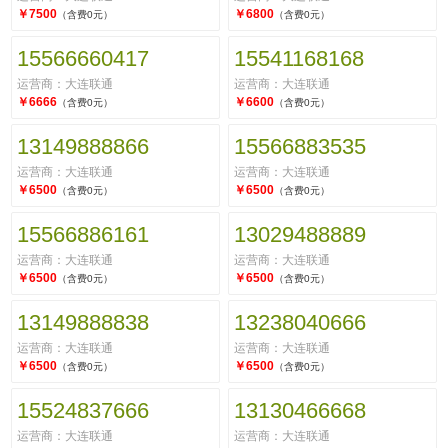
￥7500
￥6800
（含费0元）
（含费0元）
15566660417
15541168168
运营商：大连联通
运营商：大连联通
￥6666
￥6600
（含费0元）
（含费0元）
13149888866
15566883535
运营商：大连联通
运营商：大连联通
￥6500
￥6500
（含费0元）
（含费0元）
15566886161
13029488889
运营商：大连联通
运营商：大连联通
￥6500
￥6500
（含费0元）
（含费0元）
13149888838
13238040666
运营商：大连联通
运营商：大连联通
￥6500
￥6500
（含费0元）
（含费0元）
15524837666
13130466668
运营商：大连联通
运营商：大连联通