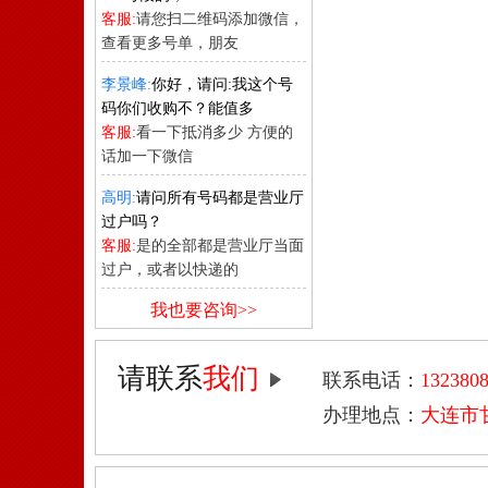
客服:
请您扫二维码添加微信，
查看更多号单，朋友
李景峰:
你好，请问:我这个号
码你们收购不？能值多
客服:
看一下抵消多少 方便的
话加一下微信
高明:
请问所有号码都是营业厅
过户吗？
客服:
是的全部都是营业厅当面
过户，或者以快递的
我也要咨询>>
请联系
我们
联系电话：
132380
办理地点：
大连市