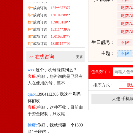
李*
成功订购：
135**377377
尾数A
陈*
成功订购：
150109589**
尾数A
魏*
成功订购：
159010119**
尾数A
林*
成功订购：
13311**3939
尾数A
张*
成功订购：
15010958**7
刘*
成功订购：
1350114**99
生日靓号：
不限
丁*
成功订购：
1531**66552
主题：
不限
薛*
成功订购：
153113358**
在线咨询
更多
>>
汪*
成功订购：
131611361**
wxz:
这个手机号能搞到么？
包含数字：
客服:
抱歉，您咨询的是已经有
人在使用的号，整不
排序方式：
默
qiao:
13904112305 我这个号码
大连 手机
你们收
客服:
抱歉，这种不收，目前由
于资金限制，只收尾
徐彦:
你好，我就想要一个1390
411号段的，