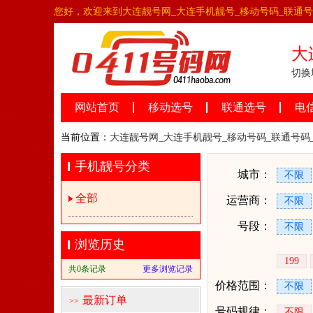
您好，欢迎来到大连靓号网_大连手机靓号_移动号码_联通
大
切换
网站首页
移动选号
联通选号
电
当前位置：
大连靓号网_大连手机靓号_移动号码_联通号码
手机靓号分类
城市：
不限
全部
运营商：
不限
号段：
不限
浏览历史
199
共0条记录
更多浏览记录
价格范围：
不限
最新订单
>>
号码规律：
不限