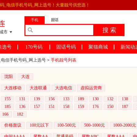
号码_电信手机号码_网上选号！大量靓号供您选！
手机
固话
连
城市
信选号
170号码
固话号码
聚猫商城
新闻动
_电信手机号码_网上选号
>
手机靓号列表
沈阳
大连
大连移动
大连联通
大连电信
虚拟运营商
155
131
139
156
133
189
130
132
138
185
136
157
151
158
159
176
150
187
166
182
价格面议
100元以下
100-500元
500-1000元
1000-2000元
中间AAAA
尾数AA
普通号码
尾数ABC
尾数AAA
中