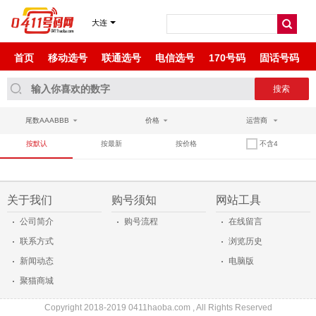
尾数ABAB
大连
尾数AABA
首页
移动选号
联通选号
电信选号
170号码
固话号码
尾数AABAA
尾数AABBCC
尾数AAABBB
价格
运营商
尾数ABBA
按默认
按最新
按价格
不含4
尾数ABCD
关于我们
购号须知
网站工具
尾数AAAAB
·
·
·
公司简介
购号流程
在线留言
·
·
联系方式
浏览历史
·
·
新闻动态
电脑版
·
聚猫商城
Copyright 2018-2019 0411haoba.com , All Rights Reserved