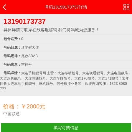
号码13190173737详情
13190173737
具体详情可联系在线客服咨询.我们将竭诚为您服务！
包含话费：
0
号码归属：
辽宁省大连
号码规律：
尾数ABAB
号码寓意：
吉祥号
号码详情：
大连手机靓号网 主营：大连移动靓号、大连联通靓号、大连电信靓号、
大连座机靓号、大连网通靓号、大连车牌靓号、大连170靓号、大连171靓号！常年
回收大连本地手机靓号、座机靓号。靓号抵押业务等，欢迎咨询客服：1323 8080
777
价格：￥2000元
中国联通
填写订购信息